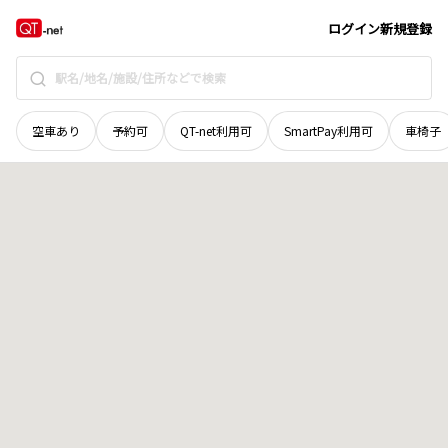
奈良県
生駒郡三郷町
信貴ケ丘
地域選択で探す
ログイン
新規登録
空車あり
予約可
QT-net利用可
SmartPay利用可
車椅子