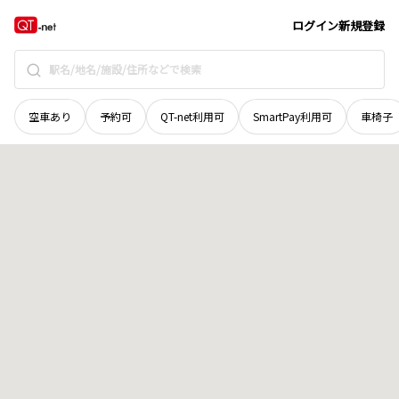
奈良県
磯城郡川西町
大字唐院
地域選択で探す
ログイン
新規登録
空車あり
予約可
QT-net利用可
SmartPay利用可
車椅子