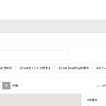
net 予約可
QT-netポイントが貯まる
QT-net SmartPay利用可
dポイ
不
不明
※一部
0件表示
1