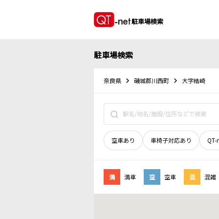
駐車場検索
駐車場検索
奈良県
磯城郡川西町
大字結崎
空車あり
車椅子対応あり
QT-
満
満車
空
空車
混
混雑