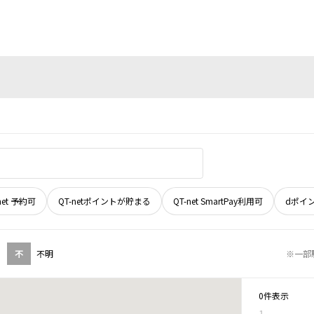
net 予約可
QT-netポイントが貯まる
QT-net SmartPay利用可
dポイ
不
不明
※一部
0件表示
1