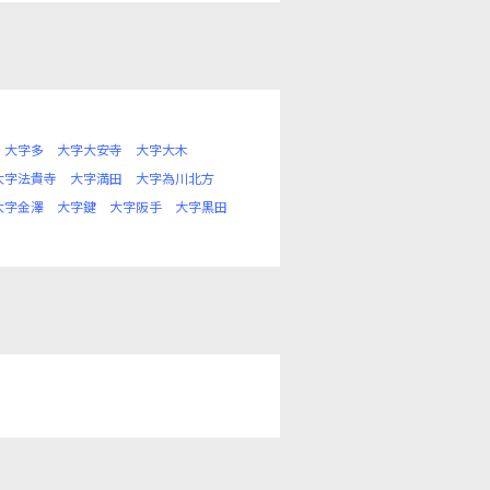
大字多
大字大安寺
大字大木
大字法貴寺
大字満田
大字為川北方
大字金澤
大字鍵
大字阪手
大字黒田