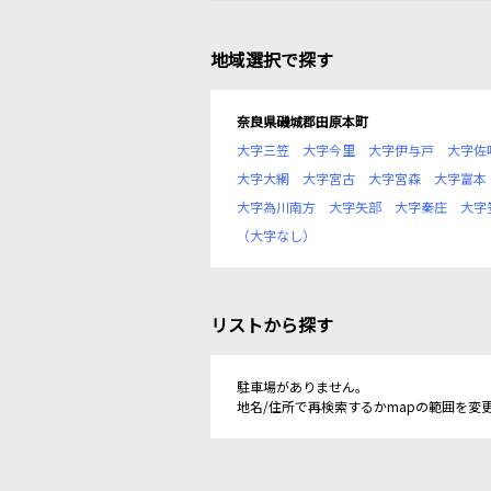
地域選択で探す
奈良県磯城郡田原本町
大字三笠
大字今里
大字伊与戸
大字佐
大字大網
大字宮古
大字宮森
大字富本
大字為川南方
大字矢部
大字秦庄
大字
（大字なし）
リストから探す
駐車場がありません。
地名/住所で再検索するかmapの範囲を変