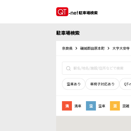
駐車場検索
駐車場検索
奈良県
磯城郡田原本町
大字大安寺
空車あり
車椅子対応あり
QT-
満
満車
空
空車
混
混雑