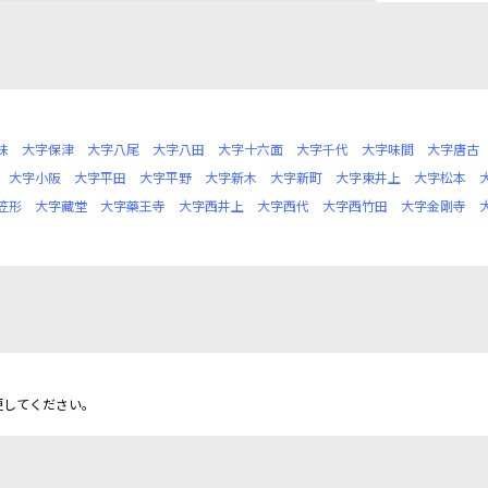
味
大字保津
大字八尾
大字八田
大字十六面
大字千代
大字味間
大字唐古
大字小阪
大字平田
大字平野
大字新木
大字新町
大字東井上
大字松本
笠形
大字藏堂
大字藥王寺
大字西井上
大字西代
大字西竹田
大字金剛寺
更してください。