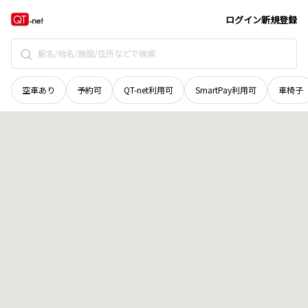
奈良県
磯城郡田原本町
大字宮古
地域選択で探す
ログイン
新規登録
空車あり
予約可
QT-net利用可
SmartPay利用可
車椅子