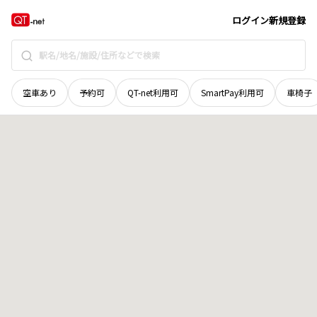
奈良県
磯城郡田原本町
大字松本
地域選択で探す
ログイン
新規登録
空車あり
予約可
QT-net利用可
SmartPay利用可
車椅子