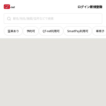
奈良県
磯城郡田原本町
大字為川北方
地域選択で探す
ログイン
新規登録
空車あり
予約可
QT-net利用可
SmartPay利用可
車椅子