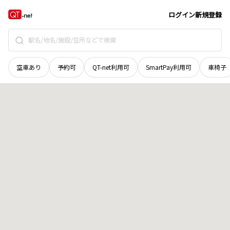
奈良県
磯城郡田原本町
大字藏堂
地域選択で探す
ログイン
新規登録
空車あり
予約可
QT-net利用可
SmartPay利用可
車椅子