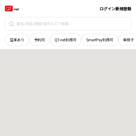
奈良県
磯城郡田原本町
大字西代
地域選択で探す
ログイン
新規登録
空車あり
予約可
QT-net利用可
SmartPay利用可
車椅子