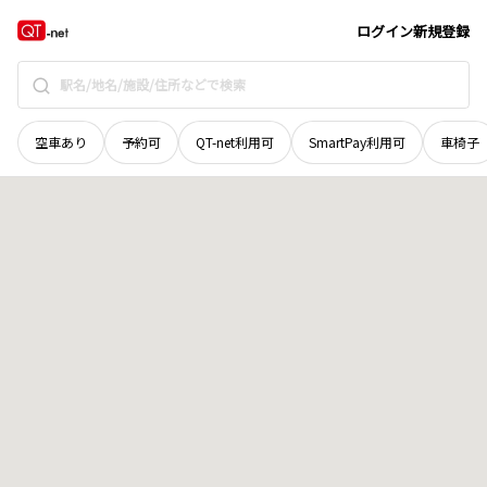
奈良県
葛城市
南今市
地域選択で探す
ログイン
新規登録
空車あり
予約可
QT-net利用可
SmartPay利用可
車椅子