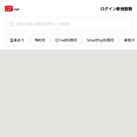
奈良県
葛城市
山田
地域選択で探す
ログイン
新規登録
空車あり
予約可
QT-net利用可
SmartPay利用可
車椅子