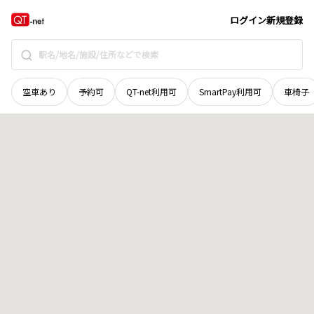
奈良県
葛城市
新庄
地域選択で探す
ログイン
新規登録
空車あり
予約可
QT-net利用可
SmartPay利用可
車椅子