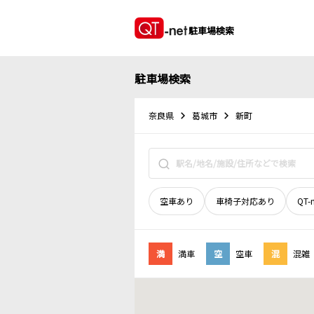
駐車場検索
駐車場検索
奈良県
葛城市
新町
空車あり
車椅子対応あり
QT-
満
満車
空
空車
混
混雑