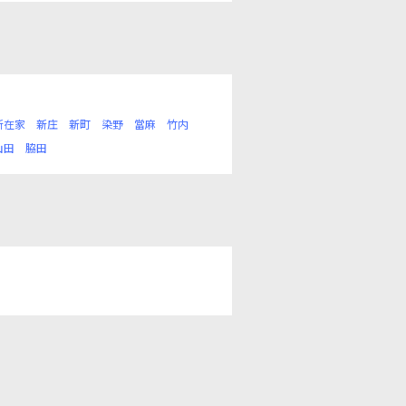
新在家
新庄
新町
染野
當麻
竹内
山田
脇田