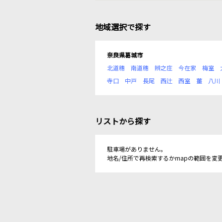
地域選択で探す
奈良県葛城市
北道穗
南道穗
辨之庄
今在家
梅室
寺口
中戸
長尾
西辻
西室
薑
八川
リストから探す
駐車場がありません。
地名/住所で再検索するかmapの範囲を変