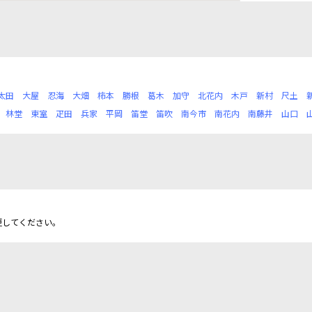
太田
大屋
忍海
大畑
柿本
勝根
葛木
加守
北花内
木戸
新村
尺土
林堂
東室
疋田
兵家
平岡
笛堂
笛吹
南今市
南花内
南藤井
山口
更してください。