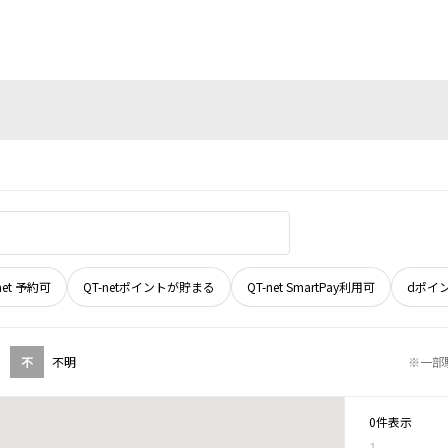
net 予約可
QT-netポイントが貯まる
QT-net SmartPay利用可
dポイ
不
不明
※一部
0件表示
1