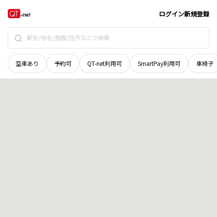
奈良県
葛城市
東室
地域選択で探す
ログイン
新規登録
空車あり
予約可
QT-net利用可
SmartPay利用可
車椅子