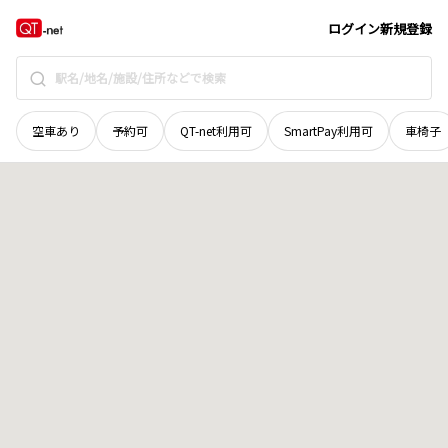
奈良県
高市郡明日香村
大字小山
地域選択で探す
ログイン
新規登録
空車あり
予約可
QT-net利用可
SmartPay利用可
車椅子