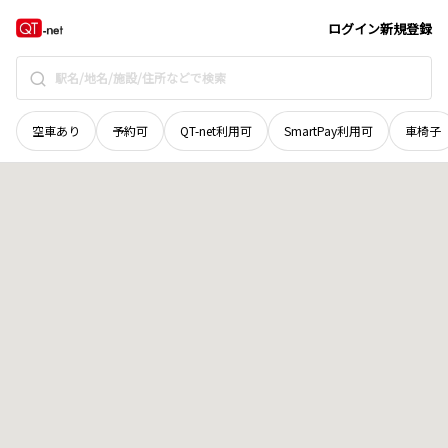
奈良県
高市郡明日香村
大字平田
地域選択で探す
ログイン
新規登録
空車あり
予約可
QT-net利用可
SmartPay利用可
車椅子