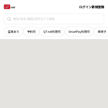
奈良県
高市郡明日香村
大字立部
地域選択で探す
ログイン
新規登録
空車あり
予約可
QT-net利用可
SmartPay利用可
車椅子