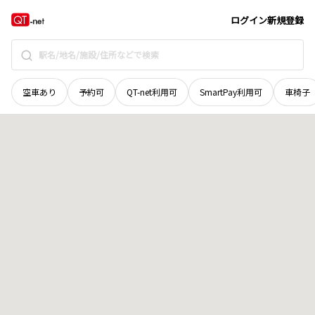
奈良県
高市郡高取町
大字寺崎
地域選択で探す
ログイン
新規登録
空車あり
予約可
QT-net利用可
SmartPay利用可
車椅子