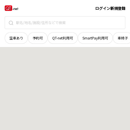
奈良県
高市郡高取町
大字森
地域選択で探す
ログイン
新規登録
空車あり
予約可
QT-net利用可
SmartPay利用可
車椅子