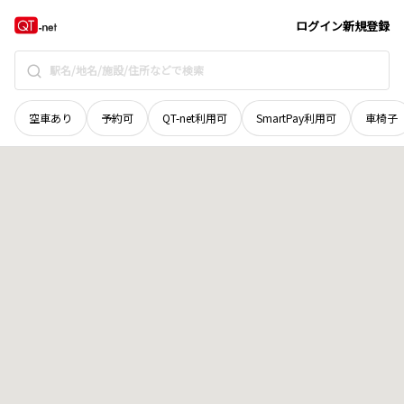
奈良県
高市郡高取町
大字藤井
地域選択で探す
ログイン
新規登録
空車あり
予約可
QT-net利用可
SmartPay利用可
車椅子