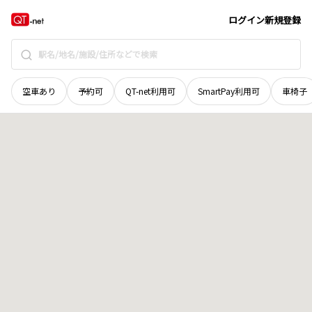
宮城県
亘理郡亘理町
字上田
地域選択で探す
ログイン
新規登録
空車あり
予約可
QT-net利用可
SmartPay利用可
車椅子