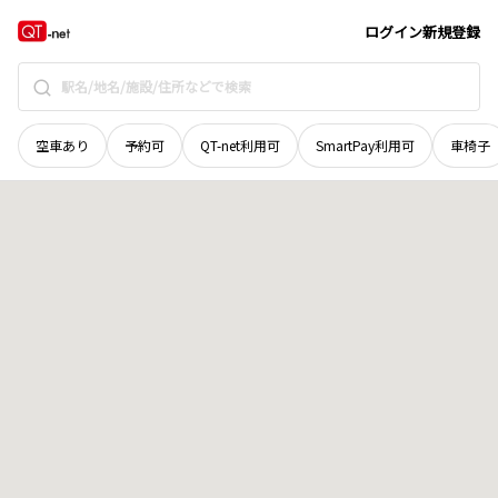
宮城県
亘理郡亘理町
逢隈蕨
地域選択で探す
ログイン
新規登録
空車あり
予約可
QT-net利用可
SmartPay利用可
車椅子