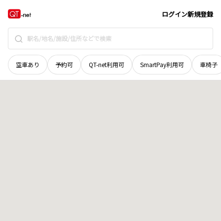
宮城県
亘理郡山元町
大平
地域選択で探す
ログイン
新規登録
空車あり
予約可
QT-net利用可
SmartPay利用可
車椅子