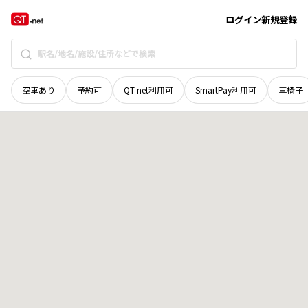
宮城県
仙台市太白区
上野山
地域選択で探す
ログイン
新規登録
空車あり
予約可
QT-net利用可
SmartPay利用可
車椅子