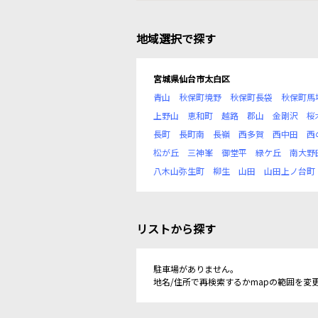
地域選択で探す
宮城県仙台市太白区
青山
秋保町境野
秋保町長袋
秋保町馬
上野山
恵和町
越路
郡山
金剛沢
桜
長町
長町南
長嶺
西多賀
西中田
西
松が丘
三神峯
御堂平
緑ケ丘
南大野
八木山弥生町
柳生
山田
山田上ノ台町
リストから探す
駐車場がありません。
地名/住所で再検索するかmapの範囲を変