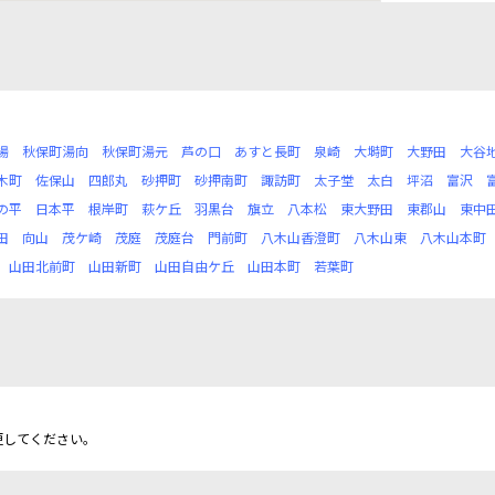
場
秋保町湯向
秋保町湯元
芦の口
あすと長町
泉崎
大塒町
大野田
大谷
木町
佐保山
四郎丸
砂押町
砂押南町
諏訪町
太子堂
太白
坪沼
富沢
の平
日本平
根岸町
萩ケ丘
羽黒台
旗立
八本松
東大野田
東郡山
東中
田
向山
茂ケ崎
茂庭
茂庭台
門前町
八木山香澄町
八木山東
八木山本町
山田北前町
山田新町
山田自由ケ丘
山田本町
若葉町
更してください。