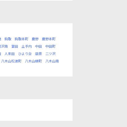
地
鈎取
鈎取本町
鹿野
鹿野本町
富沢南
富田
土手内
中田
中田町
田
人来田
ひより台
袋原
二ツ沢
八木山松波町
八木山緑町
八木山南