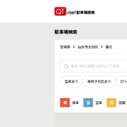
駐車場検索
駐車場検索
宮城県
仙台市太白区
旗立
空車あり
車椅子対応あり
QT-
満
満車
空
空車
混
混雑