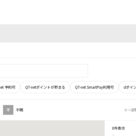
net 予約可
QT-netポイントが貯まる
QT-net SmartPay利用可
dポイ
不
不明
※一部
0件表示
1