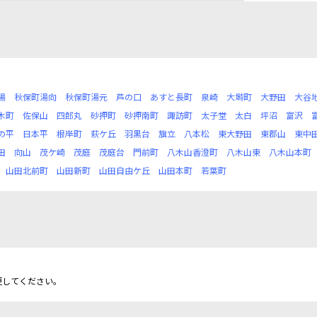
場
秋保町湯向
秋保町湯元
芦の口
あすと長町
泉崎
大塒町
大野田
大谷
木町
佐保山
四郎丸
砂押町
砂押南町
諏訪町
太子堂
太白
坪沼
富沢
の平
日本平
根岸町
萩ケ丘
羽黒台
旗立
八本松
東大野田
東郡山
東中
田
向山
茂ケ崎
茂庭
茂庭台
門前町
八木山香澄町
八木山東
八木山本町
山田北前町
山田新町
山田自由ケ丘
山田本町
若葉町
更してください。