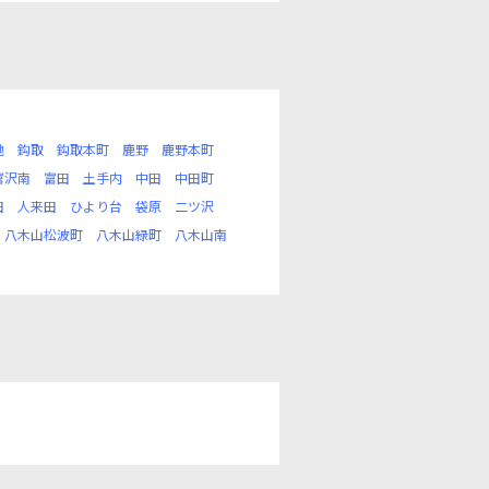
地
鈎取
鈎取本町
鹿野
鹿野本町
富沢南
富田
土手内
中田
中田町
田
人来田
ひより台
袋原
二ツ沢
八木山松波町
八木山緑町
八木山南