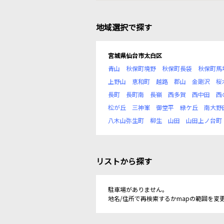
地域選択で探す
宮城県仙台市太白区
青山
秋保町境野
秋保町長袋
秋保町馬
上野山
恵和町
越路
郡山
金剛沢
桜
長町
長町南
長嶺
西多賀
西中田
西
松が丘
三神峯
御堂平
緑ケ丘
南大野
八木山弥生町
柳生
山田
山田上ノ台町
リストから探す
駐車場がありません。
地名/住所で再検索するかmapの範囲を変