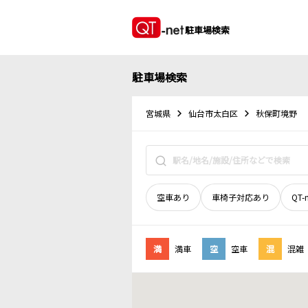
駐車場検索
駐車場検索
宮城県
仙台市太白区
秋保町境野
空車あり
車椅子対応あり
QT-
満
満車
空
空車
混
混雑