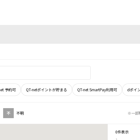
net 予約可
QT-netポイントが貯まる
QT-net SmartPay利用可
dポイ
不
不明
※一部
0件表示
1