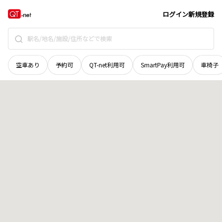
宮城県
仙台市太白区
茂ケ崎
地域選択で探す
ログイン
新規登録
空車あり
予約可
QT-net利用可
SmartPay利用可
車椅子