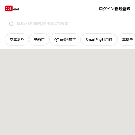
宮城県
仙台市太白区
茂庭台
地域選択で探す
ログイン
新規登録
空車あり
予約可
QT-net利用可
SmartPay利用可
車椅子