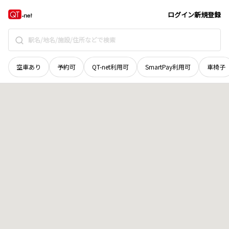
宮城県
仙台市宮城野区
仙台港北
地域選択で探す
ログイン
新規登録
空車あり
予約可
QT-net利用可
SmartPay利用可
車椅子