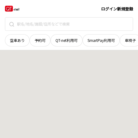
宮城県
仙台市宮城野区
田子西
地域選択で探す
ログイン
新規登録
空車あり
予約可
QT-net利用可
SmartPay利用可
車椅子