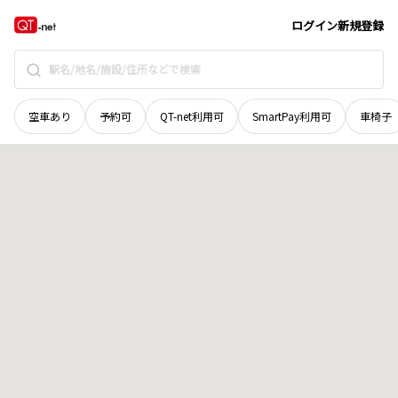
宮城県
仙台市宮城野区
鶴ケ谷
地域選択で探す
ログイン
新規登録
空車あり
予約可
QT-net利用可
SmartPay利用可
車椅子