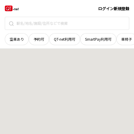
宮城県
仙台市泉区
南光台南
地域選択で探す
ログイン
新規登録
空車あり
予約可
QT-net利用可
SmartPay利用可
車椅子