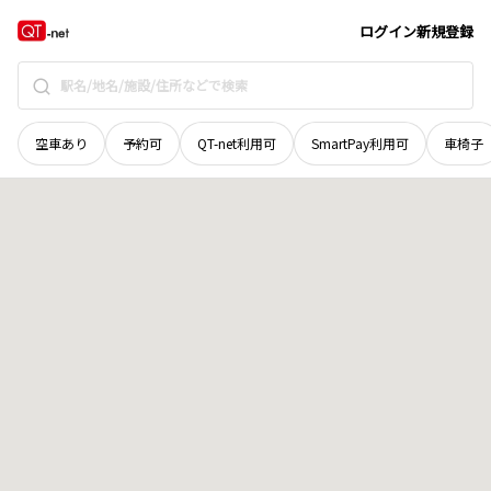
宮城県
仙台市若林区
荒浜
地域選択で探す
ログイン
新規登録
空車あり
予約可
QT-net利用可
SmartPay利用可
車椅子