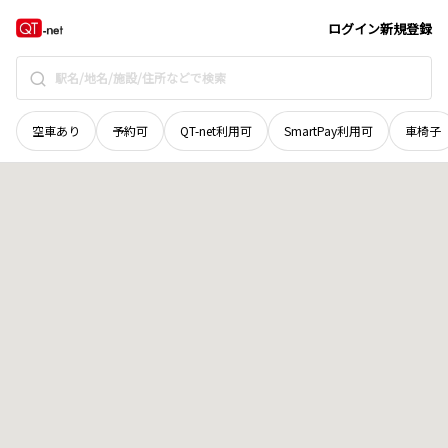
宮城県
仙台市青葉区
子平町
地域選択で探す
ログイン
新規登録
空車あり
予約可
QT-net利用可
SmartPay利用可
車椅子