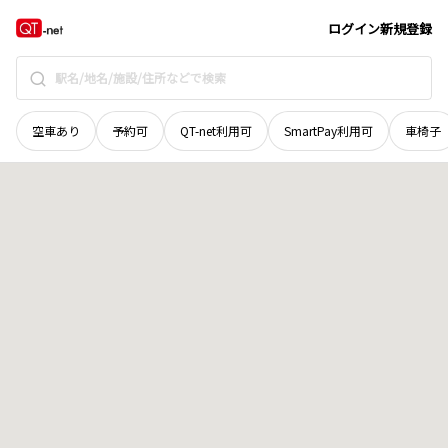
宮城県
仙台市青葉区
福沢町
地域選択で探す
ログイン
新規登録
空車あり
予約可
QT-net利用可
SmartPay利用可
車椅子