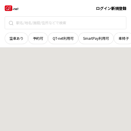
宮城県
仙台市青葉区
芋沢
地域選択で探す
ログイン
新規登録
空車あり
予約可
QT-net利用可
SmartPay利用可
車椅子