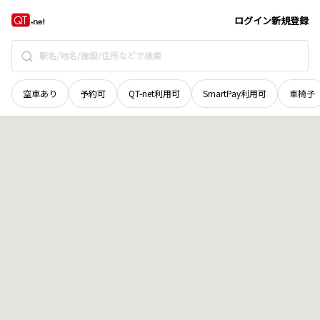
宮城県
伊具郡丸森町
字上矢田
地域選択で探す
ログイン
新規登録
空車あり
予約可
QT-net利用可
SmartPay利用可
車椅子