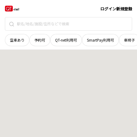
宮城県
伊具郡丸森町
字下滝南
地域選択で探す
ログイン
新規登録
空車あり
予約可
QT-net利用可
SmartPay利用可
車椅子