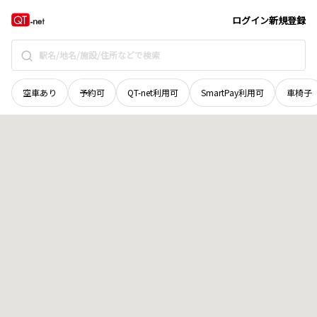
宮城県
伊具郡丸森町
字北原東
地域選択で探す
ログイン
新規登録
空車あり
予約可
QT-net利用可
SmartPay利用可
車椅子