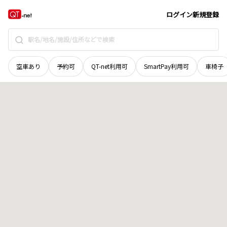
宮城県
伊具郡丸森町
字吉田
地域選択で探す
ログイン
新規登録
空車あり
予約可
QT-net利用可
SmartPay利用可
車椅子