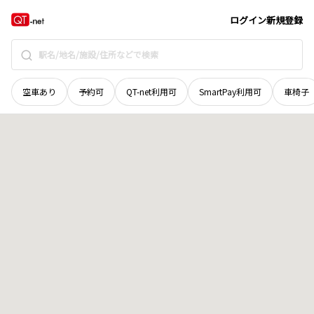
宮城県
伊具郡丸森町
字坂下
地域選択で探す
ログイン
新規登録
空車あり
予約可
QT-net利用可
SmartPay利用可
車椅子