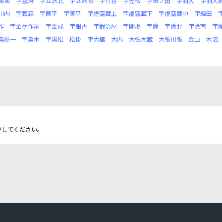
場東
字空焼
字立沢北
字立沢南
字竹谷
字笠松
字笹ノ田
字羽入
字羽入
川内
字萓森
字蕨平
字薄平
字虚空蔵上
字虚空蔵下
字虚空蔵中
字蛭田
作
字金ケ作前
字金成
字銀杏
字鍜治屋
字関場
字除
字除北
字除南
字
鳥屋一
字鳥木
字黒松
松掛
字大舘
大内
大張大蔵
大張川張
金山
木沼
更してください。