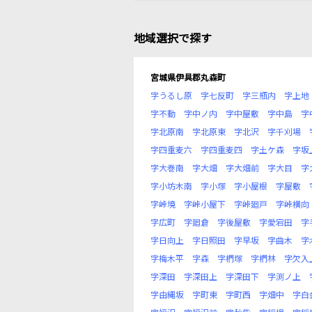
地域選択で探す
宮城県伊具郡丸森町
字うるし原
字七反町
字三瓶内
字上地
字不動
字中ノ内
字中屋敷
字中島
字
字北原南
字北原東
字北沢
字千刈場
字四重麦六
字四重麦四
字土ケ森
字坂
字大巻南
字大畑
字大畑前
字大目
字
字小坊木南
字小塚
字小屋根
字屋敷
字峠境
字峠小屋下
字峠廻戸
字峠横向
字広町
字廻倉
字後屋敷
字愛宕田
字
字日向上
字日照田
字早坂
字曲木
字
字梅木平
字森
字椚塚
字椚林
字欠入
字深田
字深田上
字深田下
字渕ノ上
字由縄坂
字町東
字町西
字畑中
字白