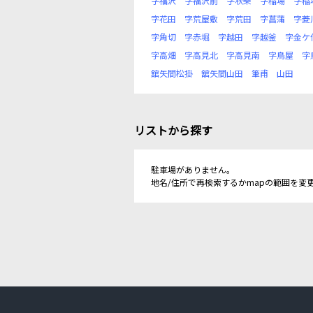
字福沢
字福沢前
字秋柴
字稲場
字稲
字花田
字荒屋敷
字荒田
字菖蒲
字菱
字角切
字赤堀
字越田
字越釜
字金ケ
字高畑
字高見北
字高見南
字鳥屋
字
舘矢間松掛
舘矢間山田
筆甫
山田
リストから探す
駐車場がありません。
地名/住所で再検索するかmapの範囲を変