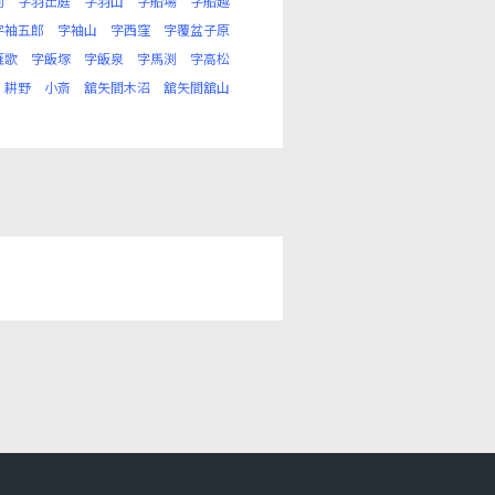
前
字羽出庭
字羽山
字船場
字船越
字袖五郎
字袖山
字西窪
字覆盆子原
雁歌
字飯塚
字飯泉
字馬渕
字高松
耕野
小斎
舘矢間木沼
舘矢間舘山