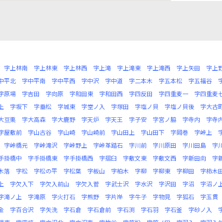
字上林南
字上林東
字上林西
字上滝
字上滝東
字上滝西
字上矢田
字上
中平北
字中平南
字中平西
字中沢
字中道
字二本木
字五本松
字五福谷
字原場
字吉田
字向原
字和田東
字和田西
字四反田
字四重麦一
字四重麦
上
字坂下
字垂松
字城東
字堂ノ入
字塚田
字塩ノ貝
字塩ノ貝後
字大古
大豆栗
字大高森
字大鹿野
字天炉
字天王
字子安
字宮ノ脇
字寺内
字寺
字屋敷前
字山古谷
字山崎
字山崎前
字山田上
字山田下
字岡巻
字峠上
字峠橋元
字峠滝沢
字峠野上
字峠革踏石
字川前
字川原田
字川田島
字
手掛橋中
字手掛橋東
字手掛橋西
字摺臼
字敷文東
字敷文西
字新田向
字
木落
字松
字松の平
字松葉
字板山
字柏木
字柳
字柳東
字柳田
字柿木
上
字欠入下
字欠入前山
字欠入菅
字武士沢
字水沢
字沢田
字沼
字沼ノ
字滝ノ上
字滝原
字火打石
字熊野
字片岸
字牛子
字物見
字狐石
字玉貫
金
字百合沢
字矢洗
字石倉
字石倉前
字石渕
字石羽
字石釜
字砂ノ入