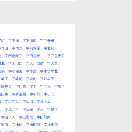
野町
字下滝
字下滝南
字下矢田
字作田
字切立
字前河原
字北前
七
字四重麦三
字四重麦二
字四重麦五
町北
字大川口
字大川口前
字大巻北
内前
字小保田
字小倉
字小坊木北
字峠下
字峠前
字峠向
字峠坂下
川田島菅
字川端
字平
字平場
字広平
新田東
字新田西
字新町
字日向
田
字根子入
字桜渕
字梅木坂
上
字沼ノ下
字沼田
字泉
字泉下
字田ノ入
字田町北
字田町南
字砂田
字神明
字神明南
字神明東