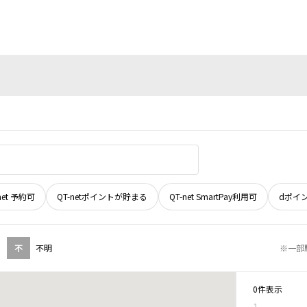
net 予約可
QT-netポイントが貯まる
QT-net SmartPay利用可
dポイ
不
不明
※一部
0件表示
1