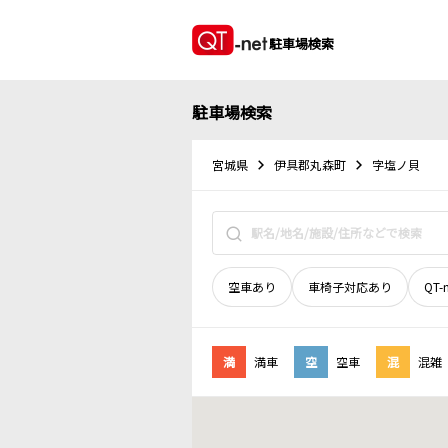
駐車場検索
駐車場検索
宮城県
伊具郡丸森町
字塩ノ貝
空車あり
車椅子対応あり
QT-
満
満車
空
空車
混
混雑