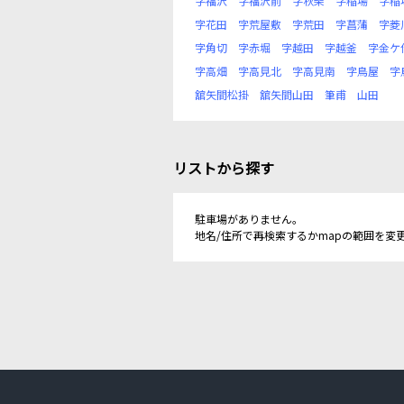
字福沢
字福沢前
字秋柴
字稲場
字稲
字花田
字荒屋敷
字荒田
字菖蒲
字菱
字角切
字赤堀
字越田
字越釜
字金ケ
字高畑
字高見北
字高見南
字鳥屋
字
舘矢間松掛
舘矢間山田
筆甫
山田
リストから探す
駐車場がありません。
地名/住所で再検索するかmapの範囲を変