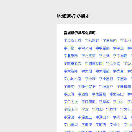
地域選択で探す
宮城県伊具郡丸森町
字うるし原
字七反町
字三瓶内
字上地
字不動
字中ノ内
字中屋敷
字中島
字
字北原南
字北原東
字北沢
字千刈場
字四重麦六
字四重麦四
字土ケ森
字坂
字大巻南
字大畑
字大畑前
字大目
字
字小坊木南
字小塚
字小屋根
字屋敷
字峠境
字峠小屋下
字峠廻戸
字峠横向
字広町
字廻倉
字後屋敷
字愛宕田
字
字日向上
字日照田
字早坂
字曲木
字
字梅木平
字森
字椚塚
字椚林
字欠入
字深田
字深田上
字深田下
字渕ノ上
字由縄坂
字町東
字町西
字畑中
字白