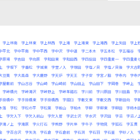
字上林南
字上林東
字上林西
字上滝
字上滝東
字上滝西
字上矢田
字上
中平北
字中平南
字中平西
字中沢
字中道
字二本木
字五本松
字五福谷
字原場
字吉田
字向原
字和田東
字和田西
字四反田
字四重麦一
字四重麦
上
字坂下
字垂松
字城東
字堂ノ入
字塚田
字塩ノ貝
字塩ノ貝後
字大古
大豆栗
字大高森
字大鹿野
字天炉
字天王
字子安
字宮ノ脇
字寺内
字寺
字屋敷前
字山古谷
字山崎
字山崎前
字山田上
字山田下
字岡巻
字峠上
字峠橋元
字峠滝沢
字峠野上
字峠革踏石
字川前
字川原田
字川田島
字
手掛橋中
字手掛橋東
字手掛橋西
字摺臼
字敷文東
字敷文西
字新田向
字
木落
字松
字松の平
字松葉
字板山
字柏木
字柳
字柳東
字柳田
字柿木
上
字欠入下
字欠入前山
字欠入菅
字武士沢
字水沢
字沢田
字沼
字沼ノ
字滝ノ上
字滝原
字火打石
字熊野
字片岸
字牛子
字物見
字狐石
字玉貫
金
字百合沢
字矢洗
字石倉
字石倉前
字石渕
字石羽
字石釜
字砂ノ入