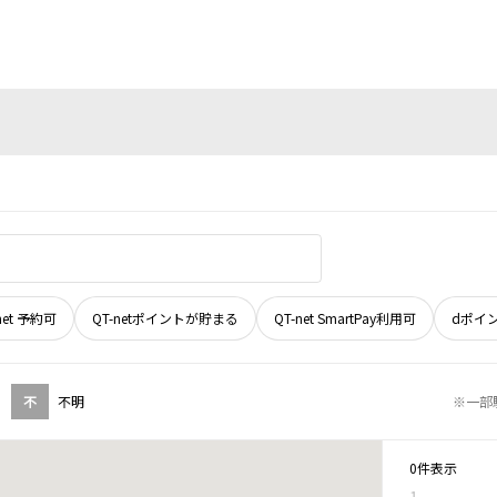
net 予約可
QT-netポイントが貯まる
QT-net SmartPay利用可
dポイ
不
不明
※一部
0件表示
1