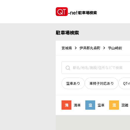
駐車場検索
駐車場検索
宮城県
伊具郡丸森町
字山崎前
空車あり
車椅子対応あり
QT-
満
満車
空
空車
混
混雑