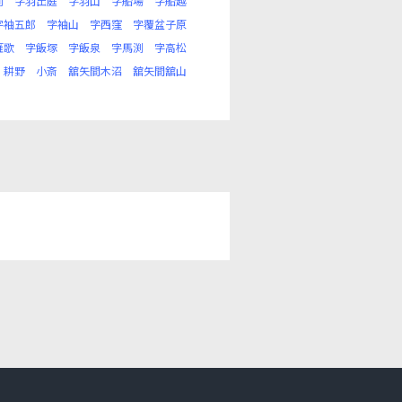
前
字羽出庭
字羽山
字船場
字船越
字袖五郎
字袖山
字西窪
字覆盆子原
雁歌
字飯塚
字飯泉
字馬渕
字高松
耕野
小斎
舘矢間木沼
舘矢間舘山