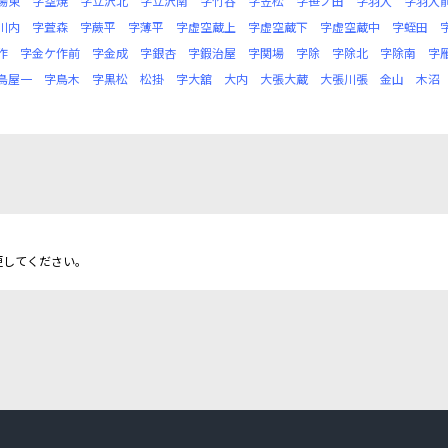
場東
字空焼
字立沢北
字立沢南
字竹谷
字笠松
字笹ノ田
字羽入
字羽入
川内
字萓森
字蕨平
字薄平
字虚空蔵上
字虚空蔵下
字虚空蔵中
字蛭田
作
字金ケ作前
字金成
字銀杏
字鍜治屋
字関場
字除
字除北
字除南
字
鳥屋一
字鳥木
字黒松
松掛
字大舘
大内
大張大蔵
大張川張
金山
木沼
更してください。