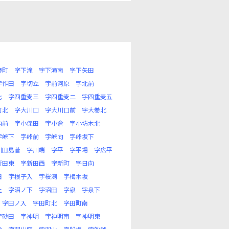
野町
字下滝
字下滝南
字下矢田
字作田
字切立
字前河原
字北前
七
字四重麦三
字四重麦二
字四重麦五
町北
字大川口
字大川口前
字大巻北
内前
字小保田
字小倉
字小坊木北
字峠下
字峠前
字峠向
字峠坂下
川田島菅
字川端
字平
字平場
字広平
新田東
字新田西
字新町
字日向
田
字根子入
字桜渕
字梅木坂
上
字沼ノ下
字沼田
字泉
字泉下
字田ノ入
字田町北
字田町南
字砂田
字神明
字神明南
字神明東