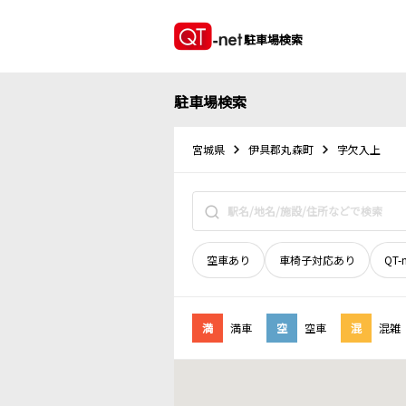
駐車場検索
駐車場検索
宮城県
伊具郡丸森町
字欠入上
空車あり
車椅子対応あり
QT-
満
満車
空
空車
混
混雑