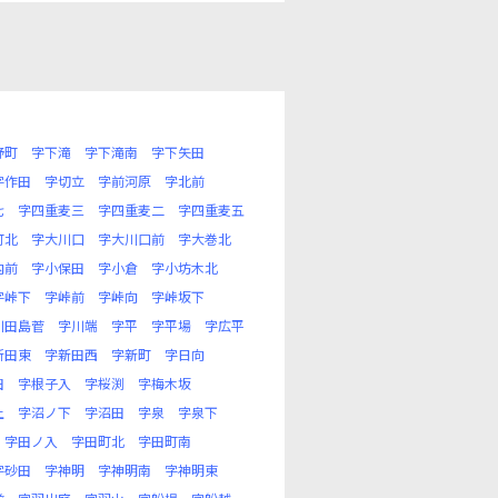
野町
字下滝
字下滝南
字下矢田
字作田
字切立
字前河原
字北前
七
字四重麦三
字四重麦二
字四重麦五
町北
字大川口
字大川口前
字大巻北
内前
字小保田
字小倉
字小坊木北
字峠下
字峠前
字峠向
字峠坂下
川田島菅
字川端
字平
字平場
字広平
新田東
字新田西
字新町
字日向
田
字根子入
字桜渕
字梅木坂
上
字沼ノ下
字沼田
字泉
字泉下
字田ノ入
字田町北
字田町南
字砂田
字神明
字神明南
字神明東