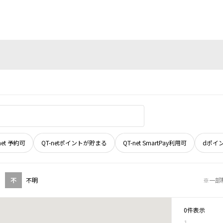
net 予約可
QT-netポイントが貯まる
QT-net SmartPay利用可
dポイ
不
不明
※一部
0件表示
1