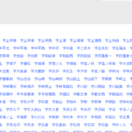
字上林南
字上林東
字上林西
字上滝
字上滝東
字上滝西
字上矢田
字上
中平北
字中平南
字中平西
字中沢
字中道
字二本木
字五本松
字五福谷
字原場
字吉田
字向原
字和田東
字和田西
字四反田
字四重麦一
字四重麦
上
字坂下
字垂松
字城東
字堂ノ入
字塚田
字塩ノ貝
字塩ノ貝後
字大古
大豆栗
字大高森
字大鹿野
字天炉
字天王
字子安
字宮ノ脇
字寺内
字寺
字屋敷前
字山古谷
字山崎
字山崎前
字山田上
字山田下
字岡巻
字峠上
字峠橋元
字峠滝沢
字峠野上
字峠革踏石
字川前
字川原田
字川田島
字
手掛橋中
字手掛橋東
字手掛橋西
字摺臼
字敷文東
字敷文西
字新田向
字
木落
字松
字松の平
字松葉
字板山
字柏木
字柳
字柳東
字柳田
字柿木
上
字欠入下
字欠入前山
字欠入菅
字武士沢
字水沢
字沢田
字沼
字沼ノ
字滝ノ上
字滝原
字火打石
字熊野
字片岸
字牛子
字物見
字狐石
字玉貫
金
字百合沢
字矢洗
字石倉
字石倉前
字石渕
字石羽
字石釜
字砂ノ入