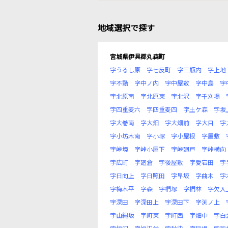
地域選択で探す
宮城県伊具郡丸森町
字うるし原
字七反町
字三瓶内
字上地
字不動
字中ノ内
字中屋敷
字中島
字
字北原南
字北原東
字北沢
字千刈場
字四重麦六
字四重麦四
字土ケ森
字坂
字大巻南
字大畑
字大畑前
字大目
字
字小坊木南
字小塚
字小屋根
字屋敷
字峠境
字峠小屋下
字峠廻戸
字峠横向
字広町
字廻倉
字後屋敷
字愛宕田
字
字日向上
字日照田
字早坂
字曲木
字
字梅木平
字森
字椚塚
字椚林
字欠入
字深田
字深田上
字深田下
字渕ノ上
字由縄坂
字町東
字町西
字畑中
字白