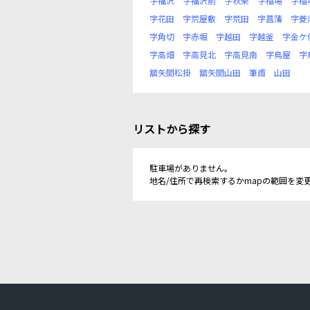
字福沢
字福沢前
字秋柴
字稲場
字稲
字花田
字荒屋敷
字荒田
字菖蒲
字菱
字角切
字赤堀
字越田
字越釜
字金ケ
字高畑
字高見北
字高見南
字鳥屋
字
舘矢間松掛
舘矢間山田
筆甫
山田
リストから探す
駐車場がありません。
地名/住所で再検索するかmapの範囲を変