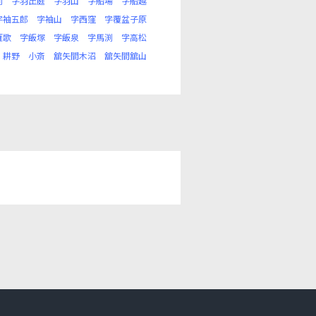
前
字羽出庭
字羽山
字船場
字船越
字袖五郎
字袖山
字西窪
字覆盆子原
雁歌
字飯塚
字飯泉
字馬渕
字高松
耕野
小斎
舘矢間木沼
舘矢間舘山