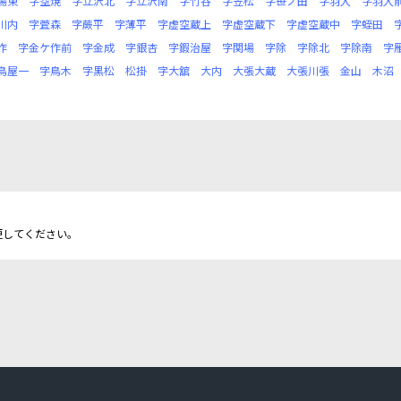
場東
字空焼
字立沢北
字立沢南
字竹谷
字笠松
字笹ノ田
字羽入
字羽入
川内
字萓森
字蕨平
字薄平
字虚空蔵上
字虚空蔵下
字虚空蔵中
字蛭田
作
字金ケ作前
字金成
字銀杏
字鍜治屋
字関場
字除
字除北
字除南
字
鳥屋一
字鳥木
字黒松
松掛
字大舘
大内
大張大蔵
大張川張
金山
木沼
更してください。