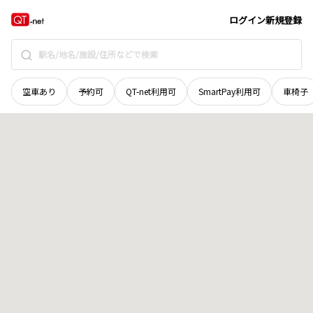
宮城県
伊具郡丸森町
字秋柴
地域選択で探す
ログイン
新規登録
空車あり
予約可
QT-net利用可
SmartPay利用可
車椅子