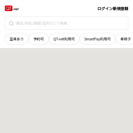
宮城県
伊具郡丸森町
字羽出庭
地域選択で探す
ログイン
新規登録
空車あり
予約可
QT-net利用可
SmartPay利用可
車椅子