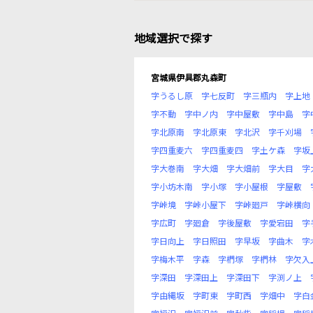
地域選択で探す
宮城県伊具郡丸森町
字うるし原
字七反町
字三瓶内
字上地
字不動
字中ノ内
字中屋敷
字中島
字
字北原南
字北原東
字北沢
字千刈場
字四重麦六
字四重麦四
字土ケ森
字坂
字大巻南
字大畑
字大畑前
字大目
字
字小坊木南
字小塚
字小屋根
字屋敷
字峠境
字峠小屋下
字峠廻戸
字峠横向
字広町
字廻倉
字後屋敷
字愛宕田
字
字日向上
字日照田
字早坂
字曲木
字
字梅木平
字森
字椚塚
字椚林
字欠入
字深田
字深田上
字深田下
字渕ノ上
字由縄坂
字町東
字町西
字畑中
字白