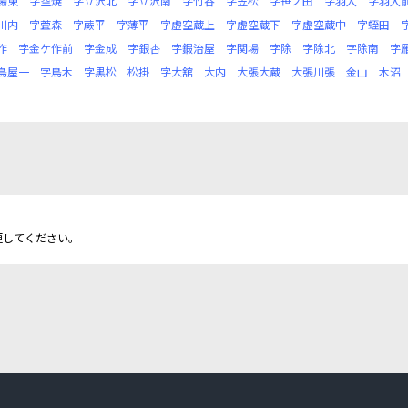
場東
字空焼
字立沢北
字立沢南
字竹谷
字笠松
字笹ノ田
字羽入
字羽入
川内
字萓森
字蕨平
字薄平
字虚空蔵上
字虚空蔵下
字虚空蔵中
字蛭田
作
字金ケ作前
字金成
字銀杏
字鍜治屋
字関場
字除
字除北
字除南
字
鳥屋一
字鳥木
字黒松
松掛
字大舘
大内
大張大蔵
大張川張
金山
木沼
更してください。