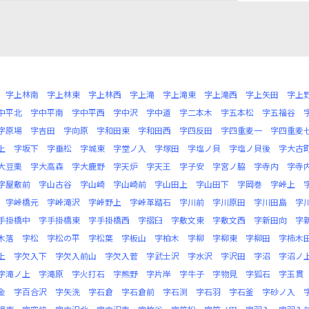
字上林南
字上林東
字上林西
字上滝
字上滝東
字上滝西
字上矢田
字上
中平北
字中平南
字中平西
字中沢
字中道
字二本木
字五本松
字五福谷
字原場
字吉田
字向原
字和田東
字和田西
字四反田
字四重麦一
字四重麦
上
字坂下
字垂松
字城東
字堂ノ入
字塚田
字塩ノ貝
字塩ノ貝後
字大古
大豆栗
字大高森
字大鹿野
字天炉
字天王
字子安
字宮ノ脇
字寺内
字寺
字屋敷前
字山古谷
字山崎
字山崎前
字山田上
字山田下
字岡巻
字峠上
字峠橋元
字峠滝沢
字峠野上
字峠革踏石
字川前
字川原田
字川田島
字
手掛橋中
字手掛橋東
字手掛橋西
字摺臼
字敷文東
字敷文西
字新田向
字
木落
字松
字松の平
字松葉
字板山
字柏木
字柳
字柳東
字柳田
字柿木
上
字欠入下
字欠入前山
字欠入菅
字武士沢
字水沢
字沢田
字沼
字沼ノ
字滝ノ上
字滝原
字火打石
字熊野
字片岸
字牛子
字物見
字狐石
字玉貫
金
字百合沢
字矢洗
字石倉
字石倉前
字石渕
字石羽
字石釜
字砂ノ入