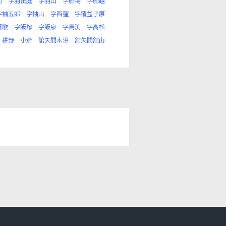
前
字羽出庭
字羽山
字船場
字船越
字袖五郎
字袖山
字西窪
字覆盆子原
雁歌
字飯塚
字飯泉
字馬渕
字高松
耕野
小斎
舘矢間木沼
舘矢間舘山