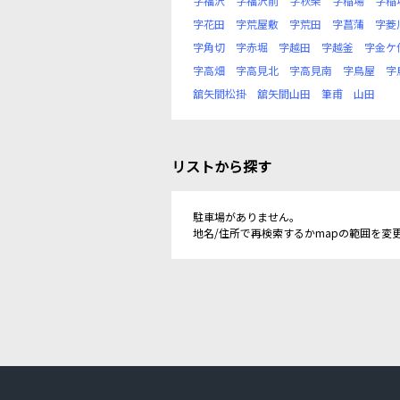
字福沢
字福沢前
字秋柴
字稲場
字稲
字花田
字荒屋敷
字荒田
字菖蒲
字菱
字角切
字赤堀
字越田
字越釜
字金ケ
字高畑
字高見北
字高見南
字鳥屋
字
舘矢間松掛
舘矢間山田
筆甫
山田
リストから探す
駐車場がありません。
地名/住所で再検索するかmapの範囲を変