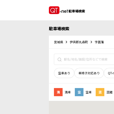
駐車場検索
駐車場検索
宮城県
伊具郡丸森町
字菖蒲
空車あり
車椅子対応あり
QT-
満
満車
空
空車
混
混雑