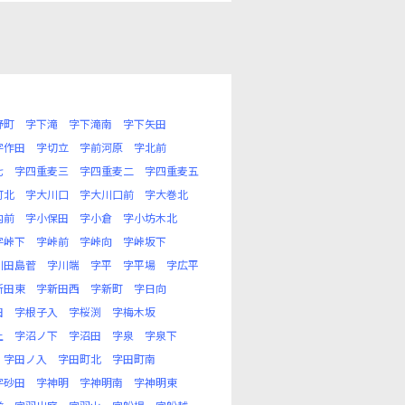
野町
字下滝
字下滝南
字下矢田
字作田
字切立
字前河原
字北前
七
字四重麦三
字四重麦二
字四重麦五
町北
字大川口
字大川口前
字大巻北
内前
字小保田
字小倉
字小坊木北
字峠下
字峠前
字峠向
字峠坂下
川田島菅
字川端
字平
字平場
字広平
新田東
字新田西
字新町
字日向
田
字根子入
字桜渕
字梅木坂
上
字沼ノ下
字沼田
字泉
字泉下
字田ノ入
字田町北
字田町南
字砂田
字神明
字神明南
字神明東