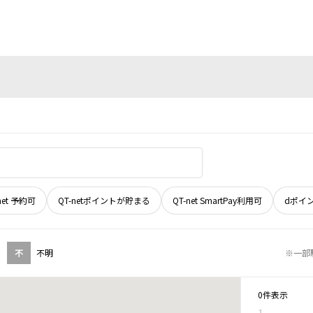
net 予約可
QT-netポイントが貯まる
QT-net SmartPay利用可
dポイ
不
不明
※一部
0件表示
1