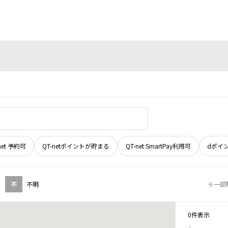
net 予約可
QT-netポイントが貯まる
QT-net SmartPay利用可
dポイ
不
不明
※一部
0件表示
1