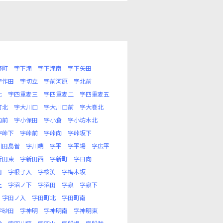
野町
字下滝
字下滝南
字下矢田
字作田
字切立
字前河原
字北前
七
字四重麦三
字四重麦二
字四重麦五
町北
字大川口
字大川口前
字大巻北
内前
字小保田
字小倉
字小坊木北
字峠下
字峠前
字峠向
字峠坂下
川田島菅
字川端
字平
字平場
字広平
新田東
字新田西
字新町
字日向
田
字根子入
字桜渕
字梅木坂
上
字沼ノ下
字沼田
字泉
字泉下
字田ノ入
字田町北
字田町南
字砂田
字神明
字神明南
字神明東