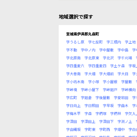
地域選択で探す
宮城県伊具郡丸森町
字うるし原
字七反町
字三瓶内
字上地
字不動
字中ノ内
字中屋敷
字中島
字
字北原南
字北原東
字北沢
字千刈場
字四重麦六
字四重麦四
字土ケ森
字坂
字大巻南
字大畑
字大畑前
字大目
字
字小坊木南
字小塚
字小屋根
字屋敷
字峠境
字峠小屋下
字峠廻戸
字峠横向
字広町
字廻倉
字後屋敷
字愛宕田
字
字日向上
字日照田
字早坂
字曲木
字
字梅木平
字森
字椚塚
字椚林
字欠入
字深田
字深田上
字深田下
字渕ノ上
字由縄坂
字町東
字町西
字畑中
字白