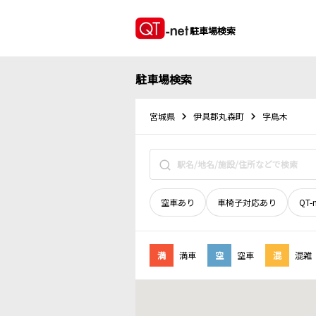
駐車場検索
駐車場検索
宮城県
伊具郡丸森町
字鳥木
空車あり
車椅子対応あり
QT-
満
満車
空
空車
混
混雑