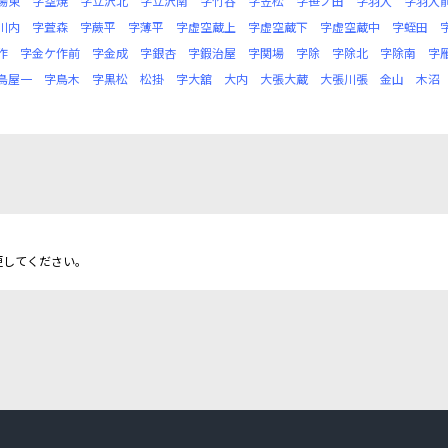
場東
字空焼
字立沢北
字立沢南
字竹谷
字笠松
字笹ノ田
字羽入
字羽入
川内
字萓森
字蕨平
字薄平
字虚空蔵上
字虚空蔵下
字虚空蔵中
字蛭田
作
字金ケ作前
字金成
字銀杏
字鍜治屋
字関場
字除
字除北
字除南
字
鳥屋一
字鳥木
字黒松
松掛
字大舘
大内
大張大蔵
大張川張
金山
木沼
更してください。