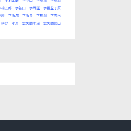
前
字羽出庭
字羽山
字船場
字船越
字袖五郎
字袖山
字西窪
字覆盆子原
雁歌
字飯塚
字飯泉
字馬渕
字高松
耕野
小斎
舘矢間木沼
舘矢間舘山