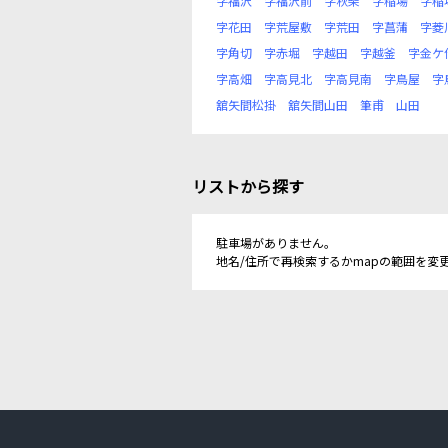
字福沢
字福沢前
字秋柴
字稲場
字稲
字花田
字荒屋敷
字荒田
字菖蒲
字菱
字角切
字赤堀
字越田
字越釜
字金ケ
字高畑
字高見北
字高見南
字鳥屋
字
舘矢間松掛
舘矢間山田
筆甫
山田
リストから探す
駐車場がありません。
地名/住所で再検索するかmapの範囲を変