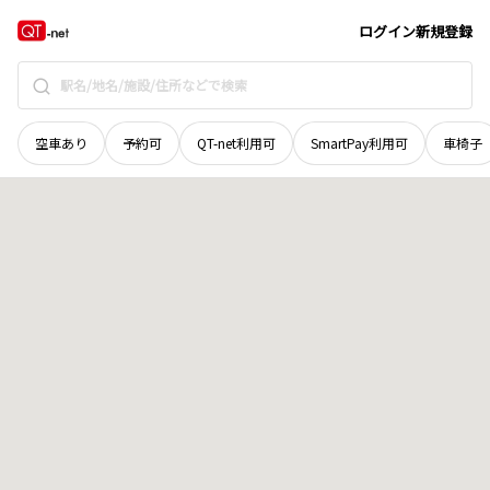
宮城県
刈田郡七ヶ宿町
字中山根
地域選択で探す
ログイン
新規登録
空車あり
予約可
QT-net利用可
SmartPay利用可
車椅子