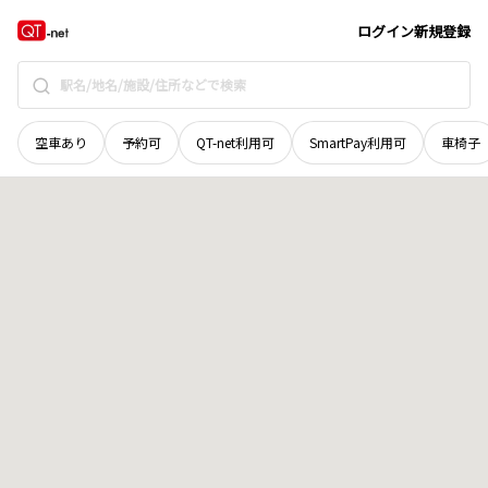
宮城県
刈田郡七ヶ宿町
字古道山
地域選択で探す
ログイン
新規登録
空車あり
予約可
QT-net利用可
SmartPay利用可
車椅子